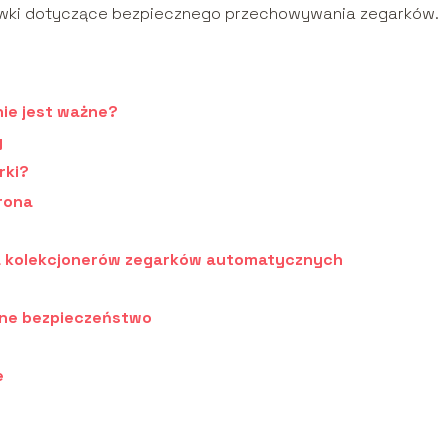
ówki dotyczące bezpiecznego przechowywania zegarków.
ie jest ważne?
y
rki?
rona
la kolekcjonerów zegarków automatycznych
lne bezpieczeństwo
e