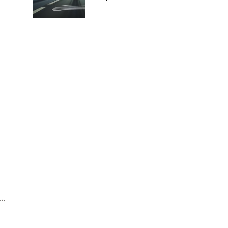
prędkości w
Czechach?
u,