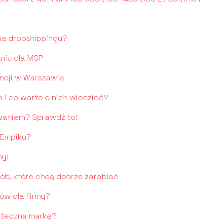
 na dropshippingu?
niu dla MSP
ncji w Warszawie
 i co warto o nich wiedzieć?
waniem? Sprawdź to!
 Empiku?
my!
sób, które chcą dobrze zarabiać
ów dla firmy?
kuteczną markę?