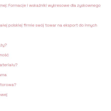
znej: Formacje i wskaźniki wykresowe dla zyskownego
ej polskiej firmie swój towar na eksport do innych
eży?
rność
ateriału?
rama
ektorowa?
owej