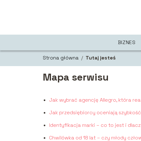
BIZNES
Strona główna
/
Tutaj jesteś
Mapa serwisu
Jak wybrać agencję Allegro, która rea
Jak przedsiębiorcy oceniają szybkoś
Identyfikacja marki – co to jest i dla
Chwilówka od 18 lat – czy młody czł