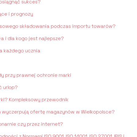
 osiągnąć sukces?
jące i prognozy
asowego składowania podczas importu towarów?
a i dla kogo jest najlepsze?
dla każdego ucznia
dy przy prawnej ochronie marki
ć urlop?
rki? Kompleksowy przewodnik
 wyczerpują ofertę magazynów w Wielkopolsce?
onarnie czy przez internet?
dności z Normami ISO 9001, ISO 14001, ISO 27001, IRIS i