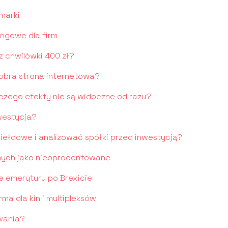
 marki
ingowe dla firm
z chwilówki 400 zł?
obra strona internetowa?
aczego efekty nie są widoczne od razu?
nwestycja?
łdowe i analizować spółki przed inwestycją?
anych jako nieoprocentowane
ie emerytury po Brexicie
a dla kin i multipleksów
wania?