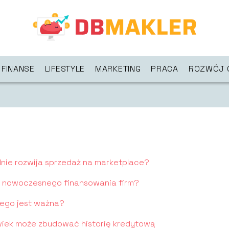
FINANSE
LIFESTYLE
MARKETING
PRACA
ROZWÓJ 
lnie rozwija sprzedaż na marketplace?
ć nowoczesnego finansowania firm?
czego jest ważna?
owiek może zbudować historię kredytową