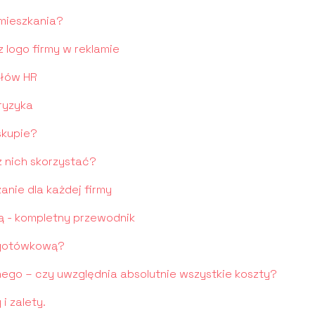
mieszkania?
 logo firmy w reklamie
ałów HR
 ryzyka
skupie?
z nich skorzystać?
anie dla każdej firmy
ą - kompletny przewodnik
 gotówkową?
nego – czy uwzględnia absolutnie wszystkie koszty?
i zalety.