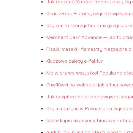
Jak prowadzić sklep franczyzowy, by
Ceny złota: Historia, czynniki wpływa
Czy warto skorzystać z magazynu cz
​Merchant Cash Advance — jak to dział
Pisaki, mazaki i flamastry niezbędne 
Kluczowe zalety e-faktur
Nie wierz we wszystko! Popularne błę
Chwilówki na wakacje: jak sfinansowa
Jak bezpiecznie przechowywać zega
Czy magazyny w Poznaniu na wynajem
Gdzie kupić akcesoria biurowe - stacj
Audyty 5S: Klucz do Efektywności i Zgo