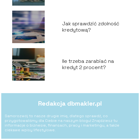
Jak sprawdzić zdolność
kredytową?
Ile trzeba zarabiać na
kredyt 2 procent?
Redakcja dbmakler.pl
Samorozwój to nasze drugie imię, dlatego sprawdź, co
przygotowaliśmy dla Ciebie na naszym blogu! Znajdziesz tu
informacje o biznesie, finansach, pracy i marketingu, a także
ciekawe wpisy lifestylowe.