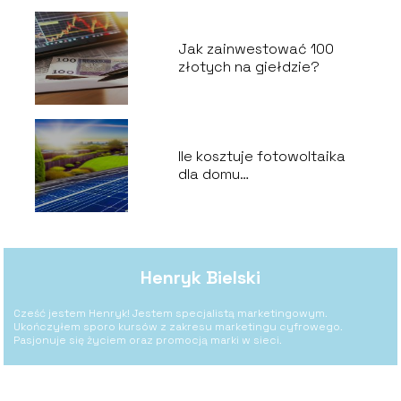
Jak zainwestować 100
złotych na giełdzie?
Ile kosztuje fotowoltaika
dla domu
jednorodzinnego?
Henryk Bielski
Cześć jestem Henryk! Jestem specjalistą marketingowym.
Ukończyłem sporo kursów z zakresu marketingu cyfrowego.
Pasjonuje się życiem oraz promocją marki w sieci.