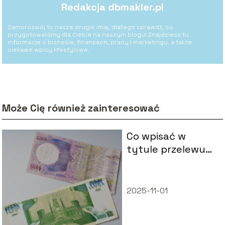
Redakcja dbmakler.pl
Samorozwój to nasze drugie imię, dlatego sprawdź, co
przygotowaliśmy dla Ciebie na naszym blogu! Znajdziesz tu
informacje o biznesie, finansach, pracy i marketingu, a także
ciekawe wpisy lifestylowe.
Może Cię również zainteresować
Co wpisać w
tytule przelewu
dla kolegi?
2025-11-01