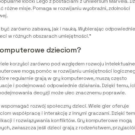
popularne klocki Lego z postaciami z uniwersum Marvela. Dz
ć różne misje. Pomaga w rozwijaniu wyobraźni, zdolności
wej.
 być zarówno zabawą, jak i nauką. Wybierając odpowiedni
eci w różnych obszarach umiejętności.”
 komputerowe dzieciom?
iele korzyści zarówno pod względem rozwoju intelektualne
mputerowe mogą pomóc w rozwijaniu umiejętności logiczne
które regularnie grają w gry komputerowe, muszą często
acje i podejmować odpowiednie działania. Dzięki temu, ic
o podejmowania decyzji może ulec znacznemu poprawie.
wspomagać rozwój społeczny dzieci. Wiele gier oferuje
eciom współpracę i interakcję z innymi graczami. Dzięki tem
ikacji i rozwiązywania konfliktów. Gry komputerowe mogą
h, zwłaszcza jeśli dzieci grają z rodzeństwem, przyjació