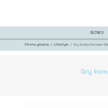
BIZNES
Strona główna
/
Lifestyle
/
Gry komputerowe dla 
Gry komp