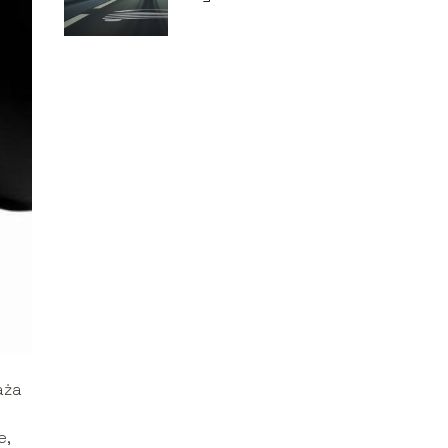
prędkości w
Czechach?
aża
e,