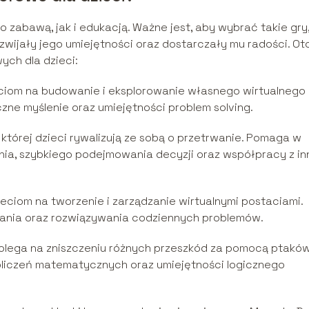
zabawą, jak i edukacją. Ważne jest, aby wybrać takie gry
zwijały jego umiejętności oraz dostarczały mu radości. Ot
ych dla dzieci:
ciom na budowanie i eksplorowanie własnego wirtualnego
iczne myślenie oraz umiejętności problem solving.
w której dzieci rywalizują ze sobą o przetrwanie. Pomaga w
enia, szybkiego podejmowania decyzji oraz współpracy z in
eciom na tworzenie i zarządzanie wirtualnymi postaciami.
owania oraz rozwiązywania codziennych problemów.
polega na zniszczeniu różnych przeszkód za pomocą ptaków
obliczeń matematycznych oraz umiejętności logicznego