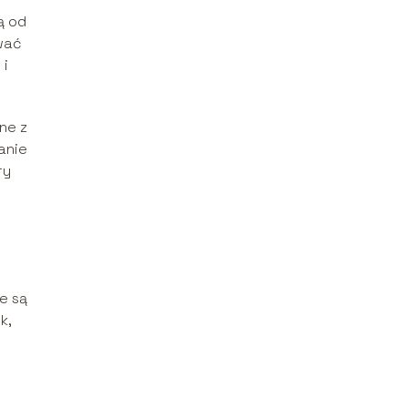
ą od
wać
 i
ne z
anie
ry
e są
k,