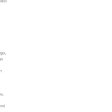
ieci
e
go,
go
h
u,
łmi