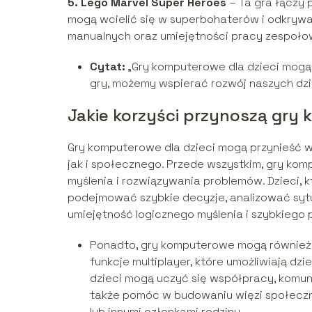
5. Lego Marvel Super Heroes
– Ta gra łączy 
mogą wcielić się w superbohaterów i odkrywa
manualnych oraz umiejętności pracy zespoło
Cytat:
„Gry komputerowe dla dzieci mogą
gry, możemy wspierać rozwój naszych dzi
Jakie korzyści przynoszą gry
Gry komputerowe dla dzieci mogą przynieść w
jak i społecznego. Przede wszystkim, gry ko
myślenia i rozwiązywania problemów. Dzieci, 
podejmować szybkie decyzje, analizować sytu
umiejętność logicznego myślenia i szybkieg
Ponadto, gry komputerowe mogą również 
funkcje multiplayer, które umożliwiają dzi
dzieci mogą uczyć się współpracy, komun
także pomóc w budowaniu więzi społecznyc
lub innymi członkami rodziny.