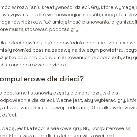
óc w rozwijaniu kreatywności dzieci. Gry, które wymagaj
rozwiązywania zadań w innowacyjny sposób, mogą stymulo
mogą również rozwijać umiejętność planowania, organizacji
tóre muszą stosować podczas gry.
dla dzieci powinny być odpowiednio dobrane i zbalansowa
 miały również czas na zabawę na świeżym powietrzu, czyt
. Wszystko powinno być w umiarkowanych proporcjach, aby g
hstronnego rozwoju dziecka.
omputerowe dla dzieci?
 popularne i stanowią częsty element rozrywki dla
odpowiednie dla dzieci. Ważne jest, aby wybierać gry, któr
 a także zapewniają rozwój i edukację. Oto kilka wskazówe
dzieci.
 uwagę, jest kategoria wiekowa gry. Gry komputerowe są
 który wskazuje, dla jakiej grupy wiekowej jest