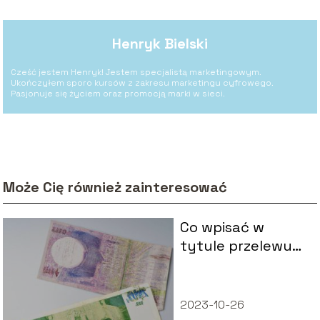
Henryk Bielski
Cześć jestem Henryk! Jestem specjalistą marketingowym.
Ukończyłem sporo kursów z zakresu marketingu cyfrowego.
Pasjonuje się życiem oraz promocją marki w sieci.
Może Cię również zainteresować
Co wpisać w
tytule przelewu
dla kolegi?
2023-10-26