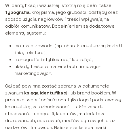
W identyfikacji wizualnej istotną rolę pełni także
typografia
. Krój pisma, jego grubości, odstępy oraz
sposób użycia nagłówków i treści wpływają na
odbiór komunikatów. Dopełnieniem są dodatkowe
elementy systemu:
motyw przewodni (np. charakterystyczny kształt,
linia, tekstura),
ikonografia i styl ilustracji lub zdjęć,
układy treści w materiałach firmowych i
marketingowych.
Całość powinna zostać zebrana w dokumencie
zwanym
księgą identyfikacji
lub brand bookiem. W
prostszej wersji opisuje ona tylko logo i podstawową
kolorystykę, w rozbudowanej – także zasady
stosowania typografii, layoutów, materiałów
drukowanych, opakowań, mediów cyfrowych oraz
gadżetów firmowych. Najszersza księga marki