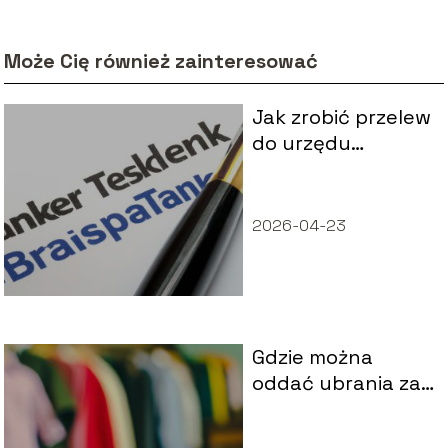
Może Cię również zainteresować
Jak zrobić przelew
do urzędu
skarbowego –
poradnik krok po
kroku
2026-04-23
Gdzie można
oddać ubrania za
pieniądze? Lista
miejsc!