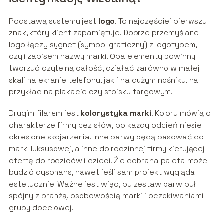
Podstawą systemu jest
logo
. To najczęściej pierwszy
znak, który klient zapamiętuje. Dobrze przemyślane
logo łączy sygnet (symbol graficzny) z logotypem,
czyli zapisem nazwy marki. Oba elementy powinny
tworzyć czytelną całość, działać zarówno w małej
skali na ekranie telefonu, jak i na dużym nośniku, na
przykład na plakacie czy stoisku targowym.
Drugim filarem jest
kolorystyka marki
. Kolory mówią o
charakterze firmy bez słów, bo każdy odcień niesie
określone skojarzenia. Inne barwy będą pasować do
marki luksusowej, a inne do rodzinnej firmy kierującej
ofertę do rodziców i dzieci. Źle dobrana paleta może
budzić dysonans, nawet jeśli sam projekt wygląda
estetycznie. Ważne jest więc, by zestaw barw był
spójny z branżą, osobowością marki i oczekiwaniami
grupy docelowej.