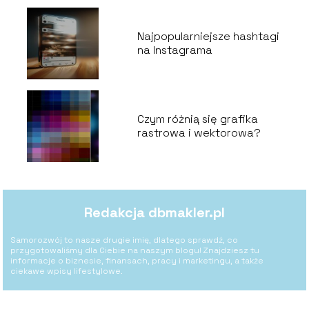
Najpopularniejsze hashtagi
na Instagrama
Czym różnią się grafika
rastrowa i wektorowa?
Redakcja dbmakler.pl
Samorozwój to nasze drugie imię, dlatego sprawdź, co
przygotowaliśmy dla Ciebie na naszym blogu! Znajdziesz tu
informacje o biznesie, finansach, pracy i marketingu, a także
ciekawe wpisy lifestylowe.