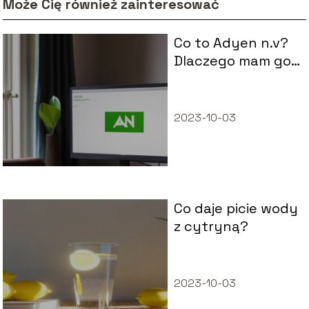
Może Cię również zainteresować
Co to Adyen n.v?
Dlaczego mam go
na rachunku?
2023-10-03
Co daje picie wody
z cytryną?
2023-10-03