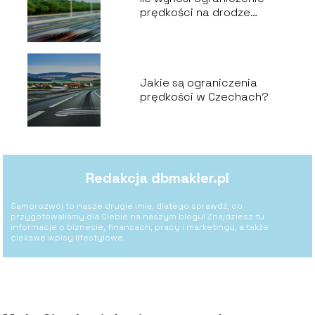
prędkości na drodze
ekspresowej?
Jakie są ograniczenia
prędkości w Czechach?
Redakcja dbmakler.pl
Samorozwój to nasze drugie imię, dlatego sprawdź, co
przygotowaliśmy dla Ciebie na naszym blogu! Znajdziesz tu
informacje o biznesie, finansach, pracy i marketingu, a także
ciekawe wpisy lifestylowe.