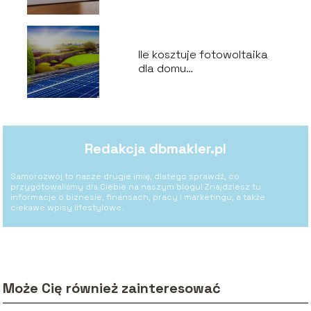
Ile kosztuje fotowoltaika
dla domu
jednorodzinnego?
Redakcja dbmakler.pl
Samorozwój to nasze drugie imię, dlatego sprawdź, co
przygotowaliśmy dla Ciebie na naszym blogu! Znajdziesz tu
informacje o biznesie, finansach, pracy i marketingu, a także
ciekawe wpisy lifestylowe.
Może Cię również zainteresować