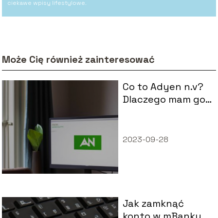
ciekawe wpisy lifestylowe.
Może Cię również zainteresować
Co to Adyen n.v?
Dlaczego mam go
na rachunku?
2023-09-28
Jak zamknąć
konto w mBanku –