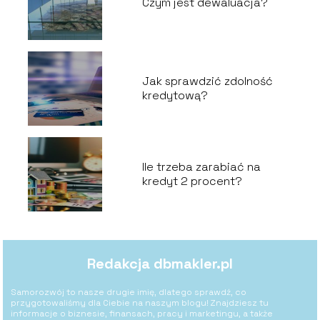
Czym jest dewaluacja?
Jak sprawdzić zdolność
kredytową?
Ile trzeba zarabiać na
kredyt 2 procent?
Redakcja dbmakler.pl
Samorozwój to nasze drugie imię, dlatego sprawdź, co
przygotowaliśmy dla Ciebie na naszym blogu! Znajdziesz tu
informacje o biznesie, finansach, pracy i marketingu, a także