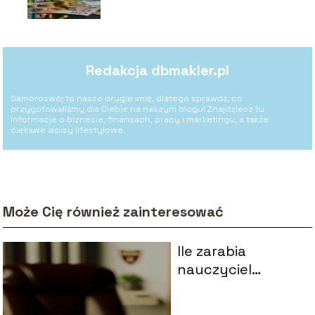
Redakcja dbmakler.pl
Samorozwój to nasze drugie imię, dlatego sprawdź, co
przygotowaliśmy dla Ciebie na naszym blogu! Znajdziesz tu
informacje o biznesie, finansach, pracy i marketingu, a także
ciekawe wpisy lifestylowe.
Może Cię również zainteresować
Ile zarabia
nauczyciel
dyplomowany?