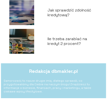
Jak sprawdzić zdolność
kredytową?
Ile trzeba zarabiać na
kredyt 2 procent?
Redakcja dbmakler.pl
Samorozwój to nasze drugie imię, dlatego sprawdź, co
przygotowaliśmy dla Ciebie na naszym blogu! Znajdziesz tu
informacje o biznesie, finansach, pracy i marketingu, a także
ciekawe wpisy lifestylowe.