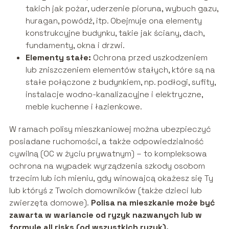
takich jak pożar, uderzenie pioruna, wybuch gazu,
huragan, powódź, itp. Obejmuje ona elementy
konstrukcyjne budynku, takie jak ściany, dach,
fundamenty, okna i drzwi.
Elementy stałe:
Ochrona przed uszkodzeniem
lub zniszczeniem elementów stałych, które są na
stałe połączone z budynkiem, np. podłogi, sufity,
instalacje wodno-kanalizacyjne i elektryczne,
meble kuchenne i łazienkowe.
W ramach polisy mieszkaniowej można ubezpieczyć
posiadane ruchomości, a także odpowiedzialność
cywilną (OC w życiu prywatnym) – to kompleksowa
ochrona na wypadek wyrządzenia szkody osobom
trzecim lub ich mieniu, gdy winowajcą okażesz się Ty
lub któryś z Twoich domowników (także dzieci lub
zwierzęta domowe).
Polisa na mieszkanie może być
zawarta w wariancie od ryzyk nazwanych lub w
formule all risks (od wszystkich ryzyk).