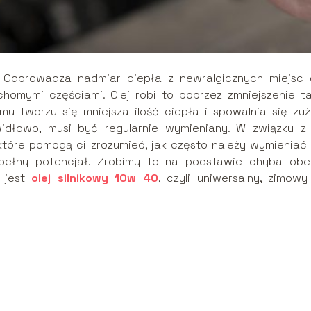
e. Odprowadza nadmiar ciepła z newralgicznych miejsc 
omymi częściami. Olej robi to poprzez zmniejszenie ta
u tworzy się mniejsza ilość ciepła i spowalnia się zuż
widłowo, musi być regularnie wymieniany. W związku z
tóre pomogą ci zrozumieć, jak często należy wymieniać o
pełny potencjał. Zrobimy to na podstawie chyba obe
m jest
olej silnikowy 10w 40
, czyli uniwersalny, zimowy 