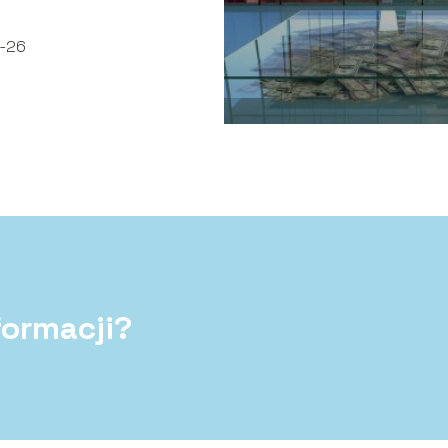
-26
formacji?