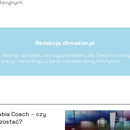
tacyjnych.
Redakcja dbmakler.pl
, dlatego sprawdź, co przygotowaliśmy dla Ciebie na naszy
, pracy i marketingu, a także ciekawe wpisy lifestylowe.
rabia Coach – czy
 zostać?