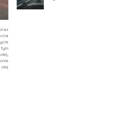
prędkości w
Czechach?
oraz
rcia
ycie
 tym
lej,
cnie
olej