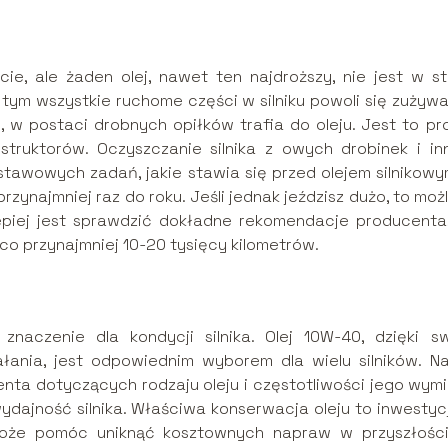
cie, ale żaden olej, nawet ten najdroższy, nie jest w st
tym wszystkie ruchome części w silniku powoli się zużywaj
y, w postaci drobnych opiłków trafia do oleju. Jest to pr
struktorów. Oczyszczanie silnika z owych drobinek i in
tawowych zadań, jakie stawia się przed olejem silnikowy
przynajmniej raz do roku. Jeśli jednak jeździsz dużo, to moż
epiej jest sprawdzić dokładne rekomendacje producenta,
ć co przynajmniej 10-20 tysięcy kilometrów.
naczenie dla kondycji silnika. Olej 10W-40, dzięki sw
ałania, jest odpowiednim wyborem dla wielu silników. Na
ta dotyczących rodzaju oleju i częstotliwości jego wymi
dajność silnika. Właściwa konserwacja oleju to inwestyc
może pomóc uniknąć kosztownych napraw w przyszłości