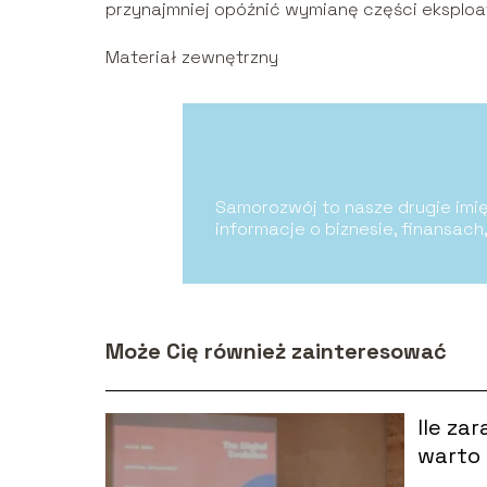
przynajmniej opóźnić wymianę części eksploa
Materiał zewnętrzny
Samorozwój to nasze drugie imię
informacje o biznesie, finansach
Może Cię również zainteresować
Ile za
warto