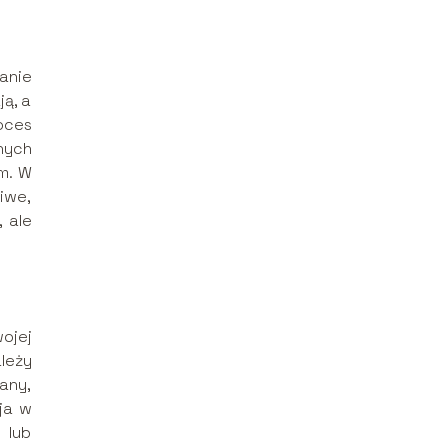
anie
ą, a
oces
nych
m. W
liwe,
 ale
ojej
leży
any,
ja w
 lub