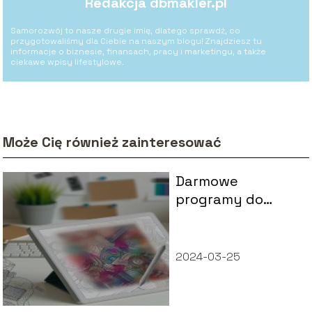
Redakcja dbmakler.pl
Samorozwój to nasze drugie imię, dlatego sprawdź, co
przygotowaliśmy dla Ciebie na naszym blogu! Znajdziesz tu
informacje o biznesie, finansach, pracy i marketingu, a także
ciekawe wpisy lifestylowe.
Może Cię również zainteresować
Darmowe
programy do
grafiki wektorowej
2024-03-25