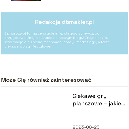
Redakcja dbmakler.pl
Samorozwój to nasze drugie imię, dlatego sprawdź, co
przygotowaliśmy dla Ciebie na naszym blogu! Znajdziesz tu
informacje o biznesie, finansach, pracy i marketingu, a także
ciekawe wpisy lifestylowe.
Może Cię również zainteresować
Ciekawe gry
planszowe – jakie
wybrać?
2023-08-23